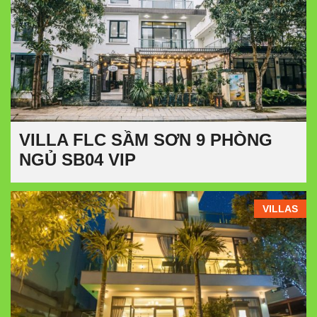
VILLA FLC SẦM SƠN 9 PHÒNG
NGỦ SB04 VIP
VILLAS