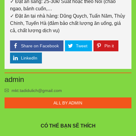
✓ Đặt ăn sáng: 25-30k/ Suất hoặc theo Nồi (cháo
ngao, bánh cuốn,…
✓ Đặt ăn tại nhà hàng: Dũng Quych, Tuấn Năm, Thủy
Chinh, Tuyến Hà (đảm bảo chất lượng ăn uống, giá
cả, chất lượng dịch vụ)
Share on Facebook
Tweet
Pin it
LinkedIn
admin
mkt.tadidulich@gmail.com
ALL BY ADMIN
CÓ THỂ BẠN SẼ THÍCH