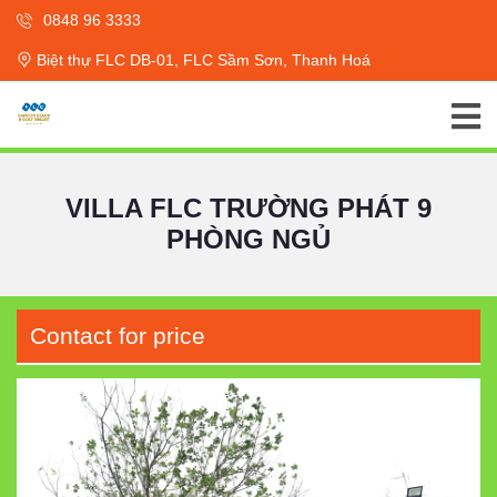
0848 96 3333
Biệt thự FLC DB-01, FLC Sầm Sơn, Thanh Hoá
VILLA FLC TRƯỜNG PHÁT 9
PHÒNG NGỦ
Contact for price