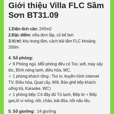
Giới thiệu Villa FLC Sầm
Sơn BT31.09
1.Diện tích căn:
245m2
2.Đặc điểm:
villa đơn lập, có bể bơi
3.Vị trí:
khu trung tâm, cách bãi tắm FLC khoảng
200m
4. Số phòng:
✓ 9 Phòng ngủ. Mỗi phòng đều có Tivi, wifi, máy sấy
tóc, Bình nóng lạnh, điều hòa, WC.
✓ 1 phòng khách rộng : Tivi in, truyền hình internet
TV, Điều hòa, Quạt cây, Wifi, Bàn ghế tiếp khách
uống trà, Karaoke, WC)
✓ 1 phòng bếp: Có đầy đủ Tủ lạnh, Bếp từ + Bếp
gas,lò vi sóng, nồi, chảo, bát đũa, nồi nấu lẩu.
5. Số giường:
14 giường