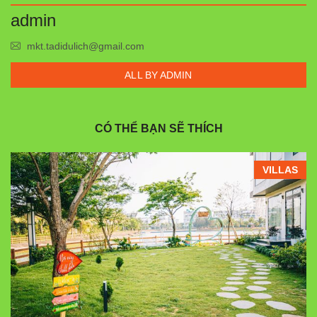
admin
mkt.tadidulich@gmail.com
ALL BY ADMIN
CÓ THỂ BẠN SẼ THÍCH
VILLAS