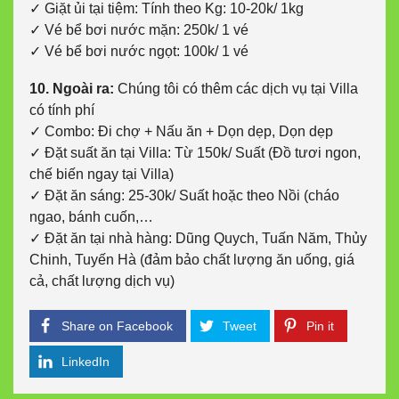
✓ Giặt ủi tại tiệm: Tính theo Kg: 10-20k/ 1kg
✓ Vé bể bơi nước mặn: 250k/ 1 vé
✓ Vé bể bơi nước ngọt: 100k/ 1 vé
10. Ngoài ra:
Chúng tôi có thêm các dịch vụ tại Villa
có tính phí
✓ Combo: Đi chợ + Nấu ăn + Dọn dẹp, Dọn dẹp
✓ Đặt suất ăn tại Villa: Từ 150k/ Suất (Đồ tươi ngon,
chế biến ngay tại Villa)
✓ Đặt ăn sáng: 25-30k/ Suất hoặc theo Nồi (cháo
ngao, bánh cuốn,…
✓ Đặt ăn tại nhà hàng: Dũng Quych, Tuấn Năm, Thủy
Chinh, Tuyến Hà (đảm bảo chất lượng ăn uống, giá
cả, chất lượng dịch vụ)
Share on Facebook
Tweet
Pin it
LinkedIn