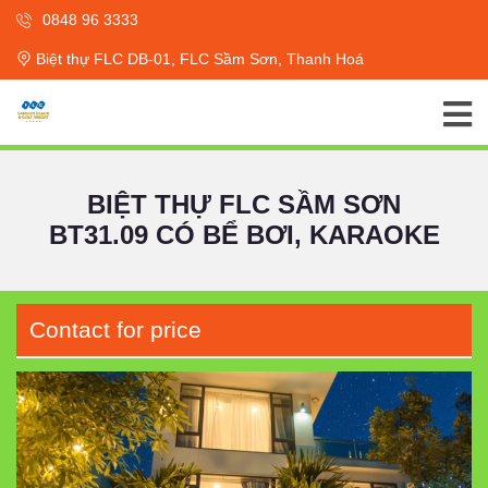
0848 96 3333
Biệt thự FLC DB-01, FLC Sầm Sơn, Thanh Hoá
BIỆT THỰ FLC SẦM SƠN
BT31.09 CÓ BỂ BƠI, KARAOKE
Contact for price