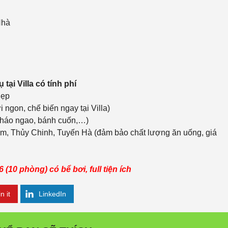
Nhà
tại Villa có tính phí
dẹp
i ngon, chế biến ngay tại Villa)
(cháo ngao, bánh cuốn,…)
m, Thủy Chinh, Tuyến Hà (đảm bảo chất lượng ăn uống, giá
 (10 phòng) có bể bơi, full tiện ích
n it
LinkedIn