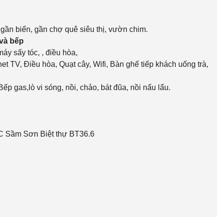
 gần biển, gần chợ quê siêu thị, vườn chim.
và bếp
áy sấy tóc, , điều hòa,
net TV, Điều hòa, Quạt cây, Wifi, Bàn ghế tiếp khách uống trà,
p gas,lò vi sóng, nồi, chảo, bát đũa, nồi nấu lẩu.
LC Sầm Sơn Biệt thự BT36.6