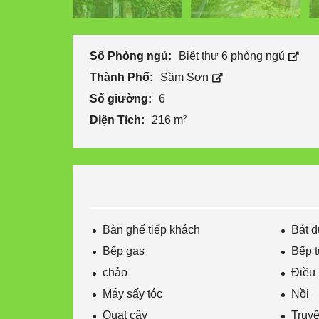
Số Phòng ngủ:
Biệt thự 6 phòng ngủ
Thành Phố:
Sầm Sơn
Số giường:
6
Diện Tích:
216 m²
Bàn ghế tiếp khách
Bát 
Bếp gas
Bếp 
chảo
Điều
Máy sấy tóc
Nồi
Quạt cây
Truyề