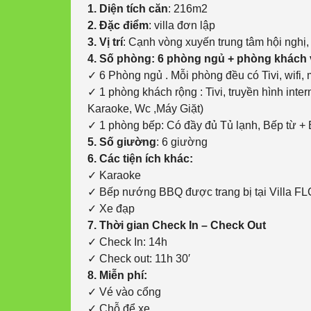
1. Diện tích căn
: 216m2
2. Đặc điểm
: villa đơn lập
3. Vị trí
: Cạnh vòng xuyến trung tâm hội nghị,
4. Số phòng: 6 phòng ngủ + phòng khách 
✓ 6 Phòng ngủ . Mỗi phòng đều có Tivi, wifi, m
✓ 1 phòng khách rộng : Tivi, truyền hình inter
Karaoke, Wc ,Máy Giặt)
✓ 1 phòng bếp: Có đầy đủ Tủ lạnh, Bếp từ + Bế
5. Số giường
: 6 giường
6. Các tiện ích khác:
✓ Karaoke
✓ Bếp nướng BBQ được trang bị tại Villa F
✓ Xe đạp
7. Thời gian Check In – Check Out
✓ Check In: 14h
✓ Check out: 11h 30′
8. Miễn phí:
✓ Vé vào cổng
✓ Chỗ để xe