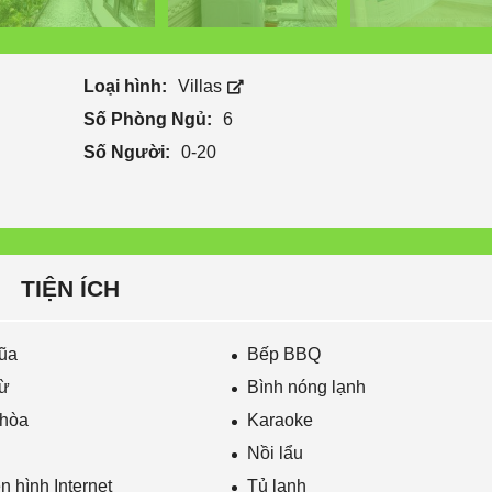
Loại hình:
Villas
Số Phòng Ngủ:
6
Số Người:
0-20
TIỆN ÍCH
đũa
Bếp BBQ
từ
Bình nóng lạnh
 hòa
Karaoke
Nồi lẩu
n hình Internet
Tủ lạnh