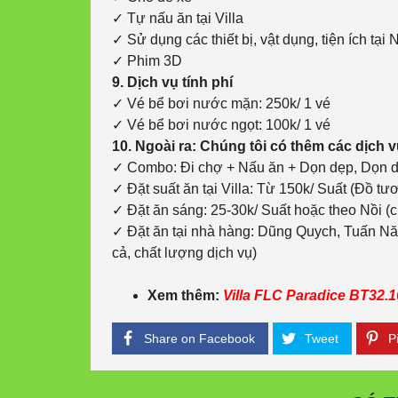
✓ Tự nấu ăn tại Villa
✓ Sử dụng các thiết bị, vật dụng, tiện ích tại 
✓ Phim 3D
9. Dịch vụ tính phí
✓ Vé bể bơi nước mặn: 250k/ 1 vé
✓ Vé bể bơi nước ngọt: 100k/ 1 vé
10. Ngoài ra: Chúng tôi có thêm các dịch vụ 
✓ Combo: Đi chợ + Nấu ăn + Dọn dẹp, Dọn 
✓ Đặt suất ăn tại Villa: Từ 150k/ Suất (Đồ tươ
✓ Đặt ăn sáng: 25-30k/ Suất hoặc theo Nồi 
✓ Đặt ăn tại nhà hàng: Dũng Quych, Tuấn Nă
cả, chất lượng dịch vụ)
Xem thêm:
Villa FLC Paradice BT32.16
Share on Facebook
Tweet
Pi