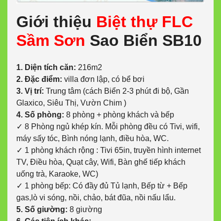
Giới thiệu
Biệt thự FLC
Sầm Sơn
Sao Biển SB10
1. Diện tích căn:
216m2
2. Đặc điểm:
villa đơn lập, có bể bơi
3. Vị trí:
Trung tâm (cách Biển 2-3 phút đi bộ, Gần
Glaxico, Siêu Thị, Vườn Chim )
4. Số phòng:
8 phòng + phòng khách và bếp
✓ 8 Phòng ngủ khép kín. Mỗi phòng đều có Tivi, wifi,
máy sấy tóc, Bình nóng lạnh, điều hòa, WC.
✓ 1 phòng khách rộng : Tivi 65in, truyền hình internet
TV, Điều hòa, Quạt cây, Wifi, Bàn ghế tiếp khách
uống trà, Karaoke, WC)
✓ 1 phòng bếp: Có đầy đủ Tủ lạnh, Bếp từ + Bếp
gas,lò vi sóng, nồi, chảo, bát đũa, nồi nấu lẩu.
5. Số giường:
8 giường