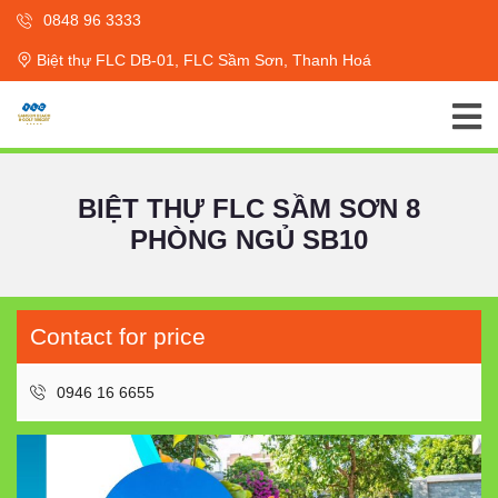
0848 96 3333
Biệt thự FLC DB-01, FLC Sầm Sơn, Thanh Hoá
BIỆT THỰ FLC SẦM SƠN 8
PHÒNG NGỦ SB10
Contact for price
0946 16 6655