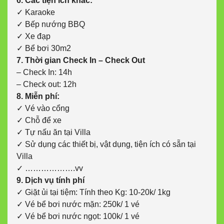
6. Các tiện ích khác:
✓ Karaoke
✓ Bếp nướng BBQ
✓ Xe đạp
✓ Bể bơi 30m2
7. Thời gian Check In – Check Out
– Check In: 14h
– Check out: 12h
8. Miễn phí:
✓ Vé vào cổng
✓ Chỗ để xe
✓ Tự nấu ăn tại Villa
✓ Sử dụng các thiết bị, vật dụng, tiện ích có sẵn tại
Villa
✓ ……………….vv
9. Dịch vụ tính phí
✓ Giặt ủi tại tiệm: Tính theo Kg: 10-20k/ 1kg
✓ Vé bể bơi nước mặn: 250k/ 1 vé
✓ Vé bể bơi nước ngọt: 100k/ 1 vé