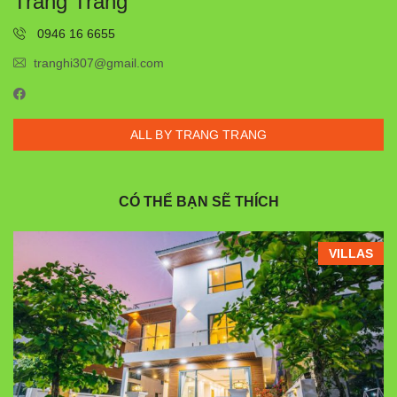
Trang Trang
0946 16 6655
tranghi307@gmail.com
ALL BY TRANG TRANG
CÓ THỂ BẠN SẼ THÍCH
VILLAS