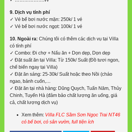
9. Dịch vụ tính phí
✓ Vé bể bơi nước mặn: 250k/ 1 vé
✓ Vé bể bơi nước ngọt: 100k/ 1 vé
10. Ngoài ra:
Chúng tôi có thêm các dịch vụ tại Villa
có tính phí
✓ Combo: Đi chợ + Nấu ăn + Dọn dẹp, Dọn dẹp
✓ Đặt suất ăn tại Villa: Từ 150k/ Suất (Đồ tươi ngon,
chế biến ngay tại Villa)
✓ Đặt ăn sáng: 25-30k/ Suất hoặc theo Nồi (cháo
ngao, bánh cuốn,…
✓ Đặt ăn tại nhà hàng: Dũng Quych, Tuấn Năm, Thủy
Chinh, Tuyến Hà (đảm bảo chất lượng ăn uống, giá
cả, chất lượng dịch vụ)
Xem thêm:
Villa FLC Sầm Sơn Ngọc Trai NT46
có bể bơi, có sân vườn, full tiện ích