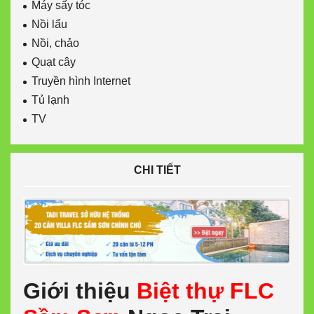
Máy sấy tóc
Nồi lẩu
Nồi, chảo
Quạt cây
Truyền hình Internet
Tủ lạnh
TV
CHI TIẾT
Giới thiệu
Biệt thự FLC