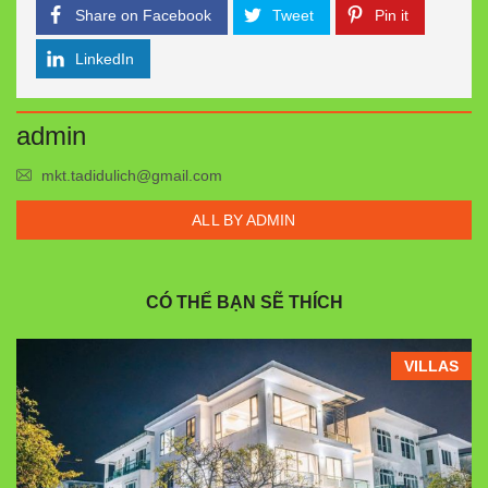
Share on Facebook
Tweet
Pin it
LinkedIn
admin
mkt.tadidulich@gmail.com
ALL BY ADMIN
CÓ THỂ BẠN SẼ THÍCH
VILLAS