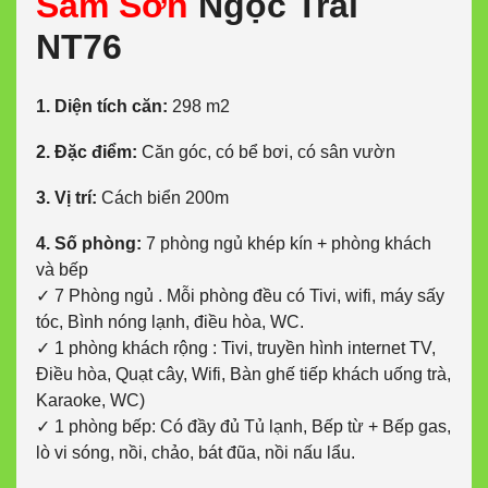
Sầm Sơn
Ngọc Trai
NT76
1. Diện tích căn:
298 m2
2. Đặc điểm:
Căn góc, có bể bơi, có sân vườn
3. Vị trí:
Cách biển 200m
4. Số phòng:
7 phòng ngủ khép kín + phòng khách
và bếp
✓ 7 Phòng ngủ . Mỗi phòng đều có Tivi, wifi, máy sấy
tóc, Bình nóng lạnh, điều hòa, WC.
✓ 1 phòng khách rộng : Tivi, truyền hình internet TV,
Điều hòa, Quạt cây, Wifi, Bàn ghế tiếp khách uống trà,
Karaoke, WC)
✓ 1 phòng bếp: Có đầy đủ Tủ lạnh, Bếp từ + Bếp gas,
lò vi sóng, nồi, chảo, bát đũa, nồi nấu lẩu.