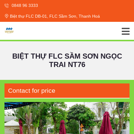
0848 96 3333
Biệt thự FLC DB-01, FLC Sầm Sơn, Thanh Hoá
BIỆT THỰ FLC SẦM SƠN NGỌC
TRAI NT76
Contact for price