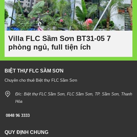
Villa FLC Sầm Sơn BT31-05 7
phòng ngủ, full tiện ích
BIỆT THỰ FLC SẦM SƠN
Chuyên cho thuê Biệt thự FLC Sầm Sơn
Đ/c: Biệt thự FLC Sầm Sơn, FLC Sầm Sơn, TP. Sầm Sơn, Thanh
Hóa
0848 96 3333
QUY ĐỊNH CHUNG